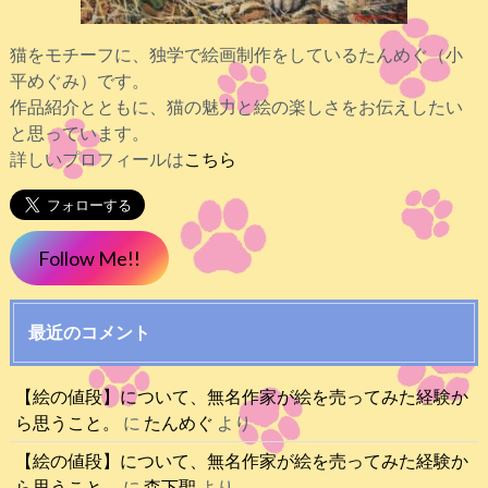
猫をモチーフに、独学で絵画制作をしているたんめぐ（小
平めぐみ）です。
作品紹介とともに、猫の魅力と絵の楽しさをお伝えしたい
と思っています。
詳しいプロフィールは
こちら
Follow Me!!
最近のコメント
【絵の値段】について、無名作家が絵を売ってみた経験か
ら思うこと。
に
たんめぐ
より
【絵の値段】について、無名作家が絵を売ってみた経験か
ら思うこと。
に
森下聖
より