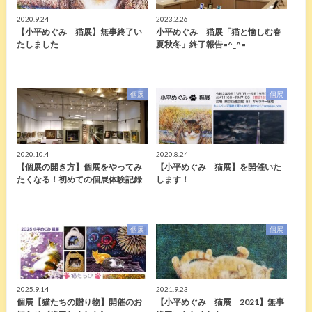
2020.9.24
2023.2.26
【小平めぐみ 猫展】無事終了い
小平めぐみ 猫展「猫と愉しむ春
たしました
夏秋冬」終了報告=^_^=
個展
個展
2020.10.4
2020.8.24
【個展の開き方】個展をやってみ
【小平めぐみ 猫展】を開催いた
たくなる！初めての個展体験記録
します！
個展
個展
2025.9.14
2021.9.23
個展【猫たちの贈り物】開催のお
【小平めぐみ 猫展 2021】無事