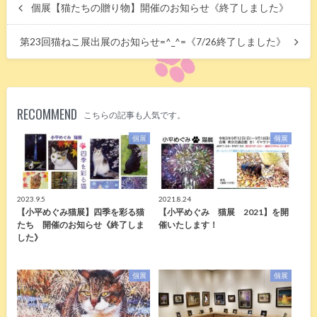
個展【猫たちの贈り物】開催のお知らせ《終了しました》
第23回猫ねこ展出展のお知らせ=^_^=《7/26終了しました》
RECOMMEND
こちらの記事も人気です。
個展
個展
2023.9.5
2021.8.24
【小平めぐみ猫展】四季を彩る猫
【小平めぐみ 猫展 2021】を開
たち 開催のお知らせ《終了しま
催いたします！
した》
個展
個展