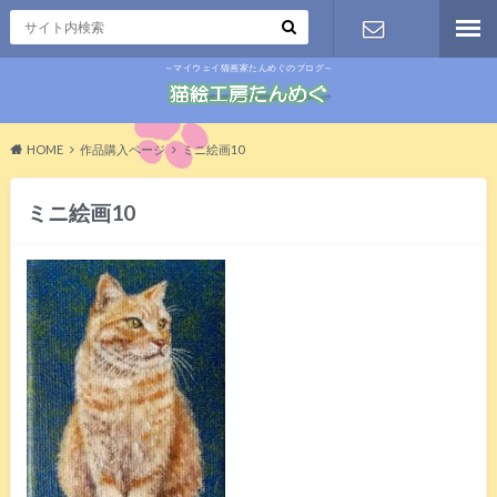
～マイウェイ猫画家たんめぐのブログ～
お問い合わ
せ
HOME
作品購入ページ
ミニ絵画10
ミニ絵画10