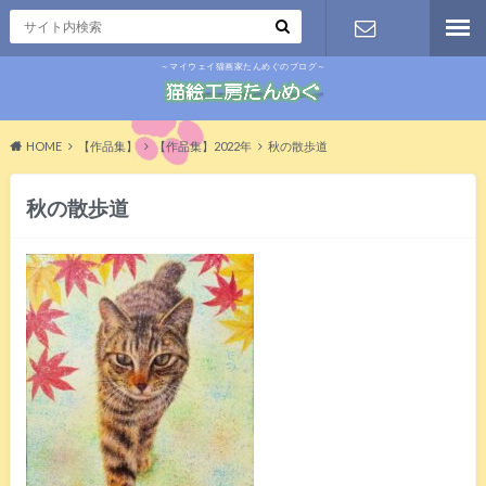
～マイウェイ猫画家たんめぐのブログ～
お問い合わ
せ
HOME
【作品集】
【作品集】2022年
秋の散歩道
秋の散歩道