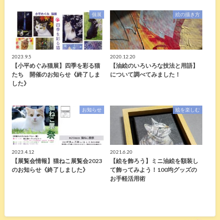
個展
絵の描き方
2023.9.5
2020.12.20
【小平めぐみ猫展】四季を彩る猫
【油絵のいろいろな技法と用語】
たち 開催のお知らせ《終了しま
について調べてみました！
した》
お知らせ
絵を楽しむ
2023.4.12
2021.6.20
【展覧会情報】猫ねこ展覧会2023
【絵を飾ろう】ミニ油絵を額装し
のお知らせ《終了しました》
て飾ってみよう！100均グッズの
お手軽活用術