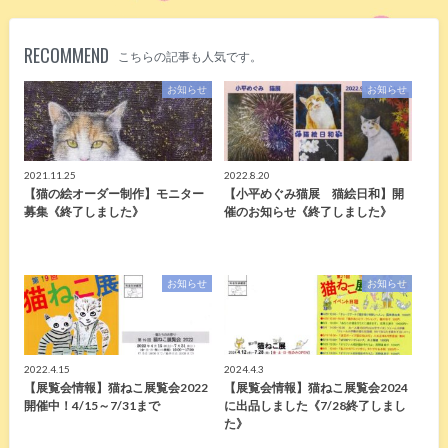
RECOMMEND
こちらの記事も人気です。
お知らせ
お知らせ
2021.11.25
2022.8.20
【猫の絵オーダー制作】モニター
【小平めぐみ猫展 猫絵日和】開
募集《終了しました》
催のお知らせ《終了しました》
お知らせ
お知らせ
2022.4.15
2024.4.3
【展覧会情報】猫ねこ展覧会2022
【展覧会情報】猫ねこ展覧会2024
開催中！4/15～7/31まで
に出品しました《7/28終了しまし
た》