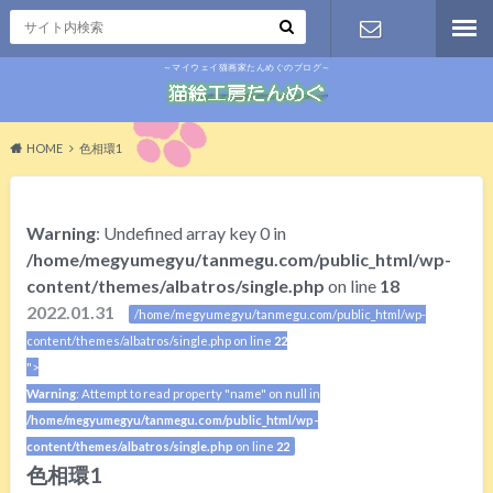
～マイウェイ猫画家たんめぐのブログ～
お問い合わ
せ
HOME
色相環1
Warning
: Undefined array key 0 in
/home/megyumegyu/tanmegu.com/public_html/wp-
content/themes/albatros/single.php
on line
18
2022.01.31
/home/megyumegyu/tanmegu.com/public_html/wp-
content/themes/albatros/single.php on line
22
">
Warning
: Attempt to read property "name" on null in
/home/megyumegyu/tanmegu.com/public_html/wp-
content/themes/albatros/single.php
on line
22
色相環1