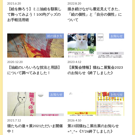
2021.6.20
2022.8.20
【絵を飾ろう】ミニ油絵を額装し
描き続けながら最近見えてきた、
て飾ってみよう！100均グッズの
「絵の個性」と「自分の個性」に
お手軽活用術
ついて
絵の描き方
お知らせ
2020.12.20
2023.4.12
【油絵のいろいろな技法と用語】
【展覧会情報】猫ねこ展覧会2023
について調べてみました！
のお知らせ《終了しました》
お知らせ
お知らせ
2021.7.12
2026.4.10
猫たちの遊々展2021ただいま開催
第23回猫ねこ展出展のお知らせ
中！
=^_^=《7/26終了しました》