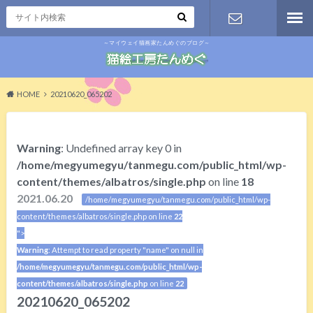
～マイウェイ猫画家たんめぐのブログ～
お問い合わ
せ
HOME
20210620_065202
Warning
: Undefined array key 0 in
/home/megyumegyu/tanmegu.com/public_html/wp-
content/themes/albatros/single.php
on line
18
2021.06.20
/home/megyumegyu/tanmegu.com/public_html/wp-
content/themes/albatros/single.php on line
22
">
Warning
: Attempt to read property "name" on null in
/home/megyumegyu/tanmegu.com/public_html/wp-
content/themes/albatros/single.php
on line
22
20210620_065202