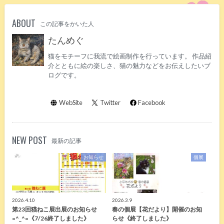
ABOUT
この記事をかいた人
たんめぐ
猫をモチーフに我流で絵画制作を行っています。 作品紹
介とともに絵の楽しさ、猫の魅力などをお伝えしたいブ
ログです。
WebSite
Twitter
Facebook
NEW POST
最新の記事
お知らせ
個展
2026.4.10
2026.3.9
第23回猫ねこ展出展のお知らせ
春の個展【花だより】開催のお知
=^_^=《7/26終了しました》
らせ《終了しました》