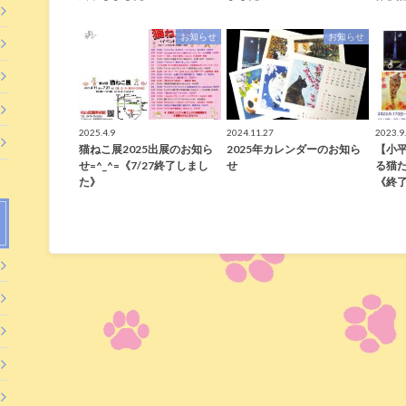
お知らせ
お知らせ
2025.4.9
2024.11.27
2023.9
猫ねこ展2025出展のお知ら
2025年カレンダーのお知ら
【小
せ=^_^=《7/27終了しまし
せ
る猫
た》
《終