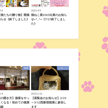
.14
2025.4.9
【猫たちの贈り物】開催
猫ねこ展2025出展のお知ら
知らせ《終了しました》
せ=^_^=《7/27終了しまし
た》
個展
お知らせ
0.4
2025.2.12
展の開き方】個展をやっ
【展覧会のお知らせ】2/25
たくなる！初めての個展
～3/12西新宿猫展に参加し
記録
ます