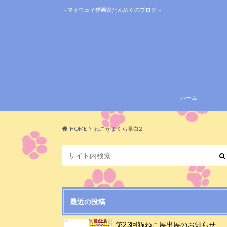
～マイウェイ猫画家たんめぐのブログ～
ホーム
HOME
ねこかまくら茶白2
最近の投稿
第23回猫ねこ展出展のお知らせ