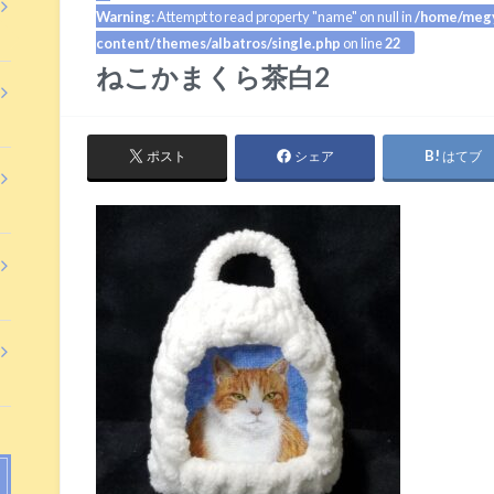
Warning
: Attempt to read property "name" on null in
/home/megy
content/themes/albatros/single.php
on line
22
ねこかまくら茶白2
ポスト
シェア
はてブ