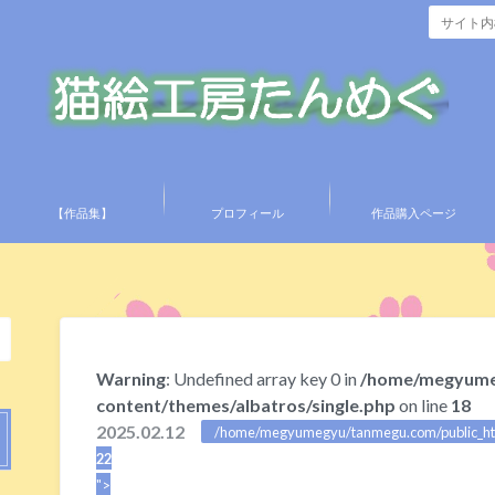
【作品集】
プロフィール
作品購入ページ
Warning
: Undefined array key 0 in
/home/megyume
content/themes/albatros/single.php
on line
18
2025.02.12
/home/megyumegyu/tanmegu.com/public_html
22
">