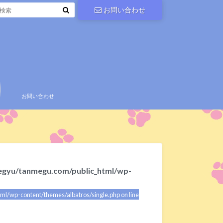
お問い合わせ
お問い合わせ
gyu/tanmegu.com/public_html/wp-
/wp-content/themes/albatros/single.php on line