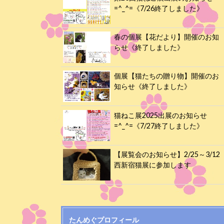
=^_^=《7/26終了しました》
春の個展【花だより】開催のお知
らせ《終了しました》
個展【猫たちの贈り物】開催のお
知らせ《終了しました》
猫ねこ展2025出展のお知らせ
=^_^=《7/27終了しました》
【展覧会のお知らせ】2/25～3/12
西新宿猫展に参加します
たんめぐプロフィール