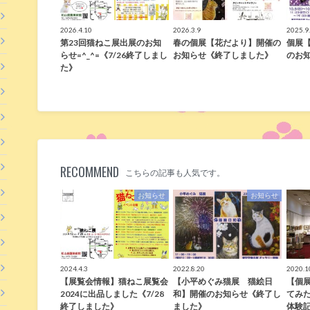
2026.4.10
2026.3.9
2025.9
第23回猫ねこ展出展のお知
春の個展【花だより】開催の
個展
らせ=^_^=《7/26終了しまし
お知らせ《終了しました》
のお
た》
RECOMMEND
こちらの記事も人気です。
お知らせ
お知らせ
2024.4.3
2022.8.20
2020.1
【展覧会情報】猫ねこ展覧会
【小平めぐみ猫展 猫絵日
【個
2024に出品しました《7/28
和】開催のお知らせ《終了し
てみ
終了しました》
ました》
体験