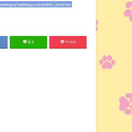
umegyu/tanmegu.com/public_html/wp-
Pocket
送る