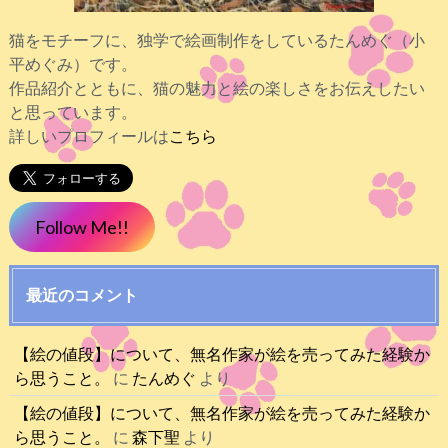
猫をモチーフに、独学で絵画制作をしているたんめぐ（小
平めぐみ）です。
作品紹介とともに、猫の魅力と絵の楽しさをお伝えしたい
と思っています。
詳しいプロフィールは
こちら
Follow Me!!
最近のコメント
【絵の値段】について、無名作家が絵を売ってみた経験か
ら思うこと。
に
たんめぐ
より
【絵の値段】について、無名作家が絵を売ってみた経験か
ら思うこと。
に
森下聖
より