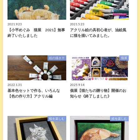
2021.9.23
2021.5.23
【小平めぐみ 猫展 2021】無事
アクリル絵の具初心者が、油絵風
終了いたしました
に猫を描いてみました。
絵の描き方
個展
2022.1.31
2025.9.14
基本色セットで作る、いろんな
個展【猫たちの贈り物】開催のお
【色の作り方】アクリル編
知らせ《終了しました》
絵を楽しむ
絵を楽しむ