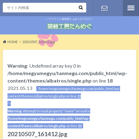
～マイウェイ猫画家たんめぐのブログ～
お問い合わ
せ
HOME
20210507_161412.jpg
Warning
: Undefined array key 0 in
/home/megyumegyu/tanmegu.com/public_html/wp-
content/themes/albatros/single.php
on line
18
2021.05.13
/home/megyumegyu/tanmegu.com/public_html/wp-
content/themes/albatros/single.php on line
22
">
Warning
: Attempt to read property "name" on null in
/home/megyumegyu/tanmegu.com/public_html/wp-
content/themes/albatros/single.php
on line
22
20210507_161412.jpg