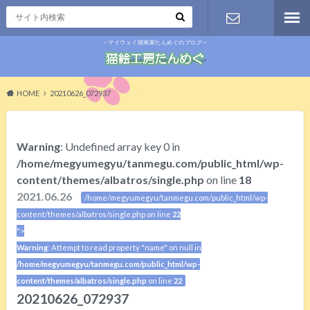
～マイウェイ猫画家たんめぐのブログ～
お問い合わ
せ
HOME
20210626_072937
Warning
: Undefined array key 0 in
/home/megyumegyu/tanmegu.com/public_html/wp-
content/themes/albatros/single.php
on line
18
2021.06.26
/home/megyumegyu/tanmegu.com/public_html/wp-
content/themes/albatros/single.php on line
22
">
Warning
: Attempt to read property "name" on null in
/home/megyumegyu/tanmegu.com/public_html/wp-
content/themes/albatros/single.php
on line
22
20210626_072937