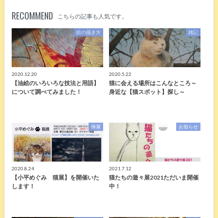
RECOMMEND
こちらの記事も人気です。
絵の描き方
雑記
2020.12.20
2020.5.22
【油絵のいろいろな技法と用語】
猫に会える場所はこんなところ～
について調べてみました！
身近な【猫スポット】探し～
個展
お知らせ
2020.8.24
2021.7.12
【小平めぐみ 猫展】を開催いた
猫たちの遊々展2021ただいま開催
します！
中！