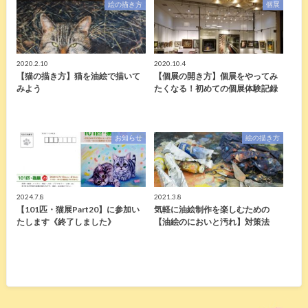
絵の描き方
個展
2020.2.10
2020.10.4
【猫の描き方】猫を油絵で描いて
【個展の開き方】個展をやってみ
みよう
たくなる！初めての個展体験記録
お知らせ
絵の描き方
2024.7.8
2021.3.8
【101匹・猫展Part20】に参加い
気軽に油絵制作を楽しむための
たします《終了しました》
【油絵のにおいと汚れ】対策法