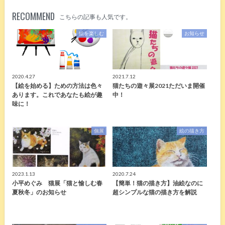
RECOMMEND
こちらの記事も人気です。
絵を楽しむ
お知らせ
2020.4.27
2021.7.12
【絵を始める】ための方法は色々
猫たちの遊々展2021ただいま開催
あります。これであなたも絵が趣
中！
味に！
個展
絵の描き方
2023.1.13
2020.7.24
小平めぐみ 猫展「猫と愉しむ春
【簡単！猫の描き方】油絵なのに
夏秋冬」のお知らせ
超シンプルな猫の描き方を解説