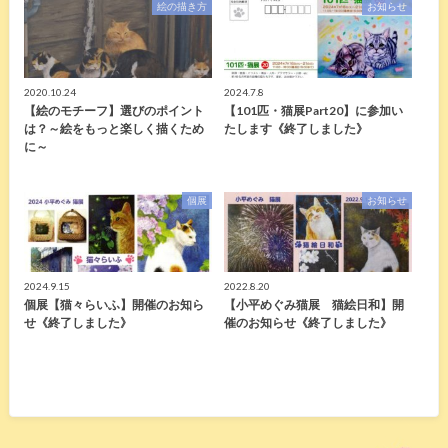
絵の描き方
お知らせ
2020.10.24
2024.7.8
【絵のモチーフ】選びのポイント
【101匹・猫展Part20】に参加い
は？～絵をもっと楽しく描くため
たします《終了しました》
に～
個展
お知らせ
2024.9.15
2022.8.20
個展【猫々らいふ】開催のお知ら
【小平めぐみ猫展 猫絵日和】開
せ《終了しました》
催のお知らせ《終了しました》