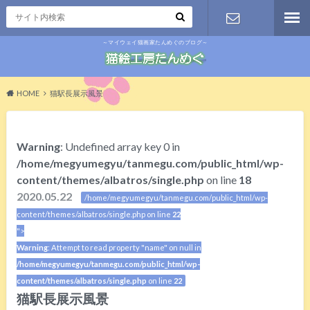
～マイウェイ猫画家たんめぐのブログ～
お問い合わ
せ
HOME
猫駅長展示風景
Warning
: Undefined array key 0 in
/home/megyumegyu/tanmegu.com/public_html/wp-
content/themes/albatros/single.php
on line
18
2020.05.22
/home/megyumegyu/tanmegu.com/public_html/wp-
content/themes/albatros/single.php on line
22
">
Warning
: Attempt to read property "name" on null in
/home/megyumegyu/tanmegu.com/public_html/wp-
content/themes/albatros/single.php
on line
22
猫駅長展示風景