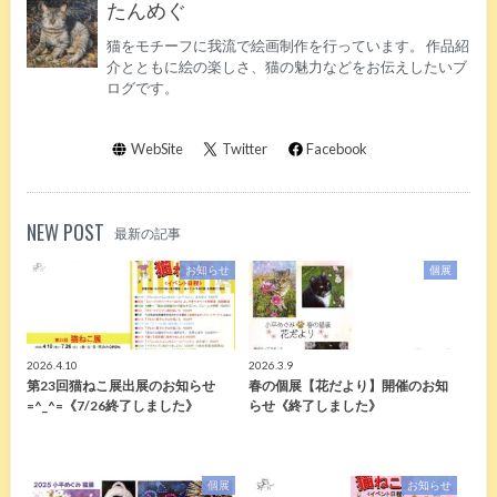
たんめぐ
猫をモチーフに我流で絵画制作を行っています。 作品紹
介とともに絵の楽しさ、猫の魅力などをお伝えしたいブ
ログです。
WebSite
Twitter
Facebook
NEW POST
最新の記事
お知らせ
個展
2026.4.10
2026.3.9
第23回猫ねこ展出展のお知らせ
春の個展【花だより】開催のお知
=^_^=《7/26終了しました》
らせ《終了しました》
個展
お知らせ