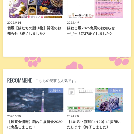
2025.9.14
2025.4.9
個展【猫たちの贈り物】開催のお
猫ねこ展2025出展のお知らせ
知らせ《終了しました》
=^_^=《7/27終了しました》
RECOMMEND
こちらの記事も人気です。
お知らせ
お知らせ
2020.5.28
2024.7.8
【展覧会情報】猫ねこ展覧会2020
【101匹・猫展Part20】に参加い
に出品しました！
たします《終了しました》