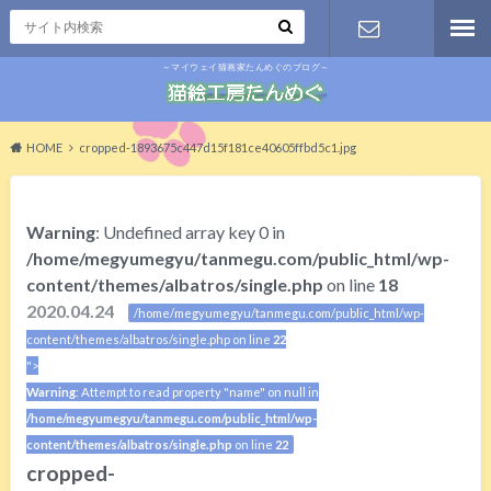
～マイウェイ猫画家たんめぐのブログ～
お問い合わ
せ
HOME
cropped-1893675c447d15f181ce40605ffbd5c1.jpg
Warning
: Undefined array key 0 in
/home/megyumegyu/tanmegu.com/public_html/wp-
content/themes/albatros/single.php
on line
18
2020.04.24
/home/megyumegyu/tanmegu.com/public_html/wp-
content/themes/albatros/single.php on line
22
">
Warning
: Attempt to read property "name" on null in
/home/megyumegyu/tanmegu.com/public_html/wp-
content/themes/albatros/single.php
on line
22
cropped-