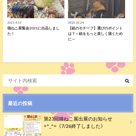
2021.4.13
2020.10.24
猫ねこ展覧会2021に出品しまし
【絵のモチーフ】選びのポイント
た！
は？～絵をもっと楽しく描くため
に～
最近の投稿
第23回猫ねこ展出展のお知らせ
=^_^=《7/26終了しました》