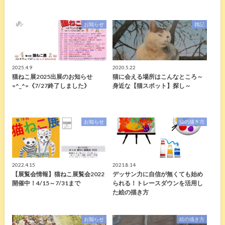
お知らせ
雑記
2025.4.9
2020.5.22
猫ねこ展2025出展のお知らせ
猫に会える場所はこんなところ～
=^_^=《7/27終了しました》
身近な【猫スポット】探し～
お知らせ
絵の描き方
2022.4.15
2021.8.14
【展覧会情報】猫ねこ展覧会2022
デッサン力に自信が無くても始め
開催中！4/15～7/31まで
られる！トレースダウンを活用し
た絵の描き方
お知らせ
絵の描き方