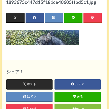
1893675c447d15f181ce40605ffbd5c1.jpg
シェア！
ポスト
シェア
はてブ
送る
Pocket
feedly