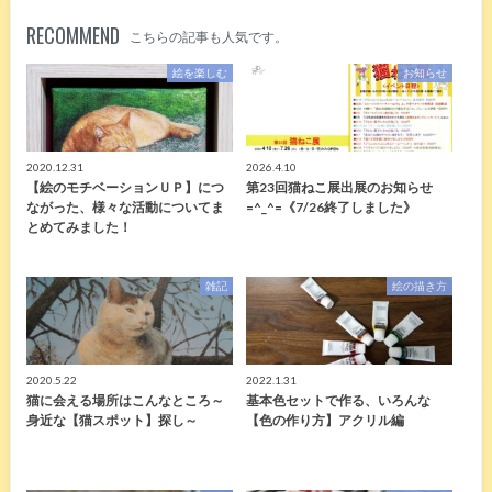
RECOMMEND
こちらの記事も人気です。
絵を楽しむ
お知らせ
2020.12.31
2026.4.10
【絵のモチベーションＵＰ】につ
第23回猫ねこ展出展のお知らせ
ながった、様々な活動についてま
=^_^=《7/26終了しました》
とめてみました！
雑記
絵の描き方
2020.5.22
2022.1.31
猫に会える場所はこんなところ～
基本色セットで作る、いろんな
身近な【猫スポット】探し～
【色の作り方】アクリル編