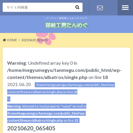
～マイウェイ猫画家たんめぐのブログ～
お問い合わ
せ
HOME
20210620_065405
Warning
: Undefined array key 0 in
/home/megyumegyu/tanmegu.com/public_html/wp-
content/themes/albatros/single.php
on line
18
2021.06.20
/home/megyumegyu/tanmegu.com/public_html/wp-
content/themes/albatros/single.php on line
22
">
Warning
: Attempt to read property "name" on null in
/home/megyumegyu/tanmegu.com/public_html/wp-
content/themes/albatros/single.php
on line
22
20210620_065405