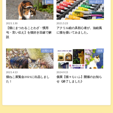
雑記
絵の描き方
2021.1.30
2021.5.23
【猫にまつわることわざ・慣用
アクリル絵の具初心者が、油絵風
句・言い伝え】を猫好き目線で解
に猫を描いてみました。
説
お知らせ
個展
2021.4.13
2024.9.15
猫ねこ展覧会2021に出品しまし
個展【猫々らいふ】開催のお知ら
た！
せ《終了しました》