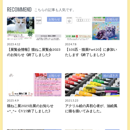
RECOMMEND
こちらの記事も人気です。
お知らせ
お知らせ
2023.4.12
2024.7.8
【展覧会情報】猫ねこ展覧会2023
【101匹・猫展Part20】に参加い
のお知らせ《終了しました》
たします《終了しました》
お知らせ
絵の描き方
2025.4.9
2021.5.23
猫ねこ展2025出展のお知らせ
アクリル絵の具初心者が、油絵風
=^_^=《7/27終了しました》
に猫を描いてみました。