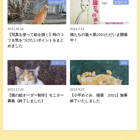
絵の描き方
お知らせ
2021.10.16
2021.7.12
【写真を使って絵を描く】時のコ
猫たちの遊々展2021ただいま開催
ツ＆気をつけたいポイントをまと
中！
めました
お知らせ
個展
2021.11.25
2021.9.23
【猫の絵オーダー制作】モニター
【小平めぐみ 猫展 2021】無事
募集《終了しました》
終了いたしました