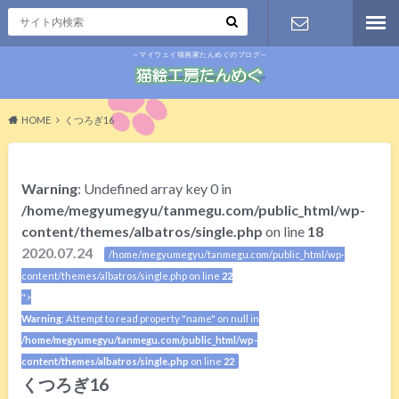
～マイウェイ猫画家たんめぐのブログ～
お問い合わ
せ
HOME
くつろぎ16
Warning
: Undefined array key 0 in
/home/megyumegyu/tanmegu.com/public_html/wp-
content/themes/albatros/single.php
on line
18
2020.07.24
/home/megyumegyu/tanmegu.com/public_html/wp-
content/themes/albatros/single.php on line
22
">
Warning
: Attempt to read property "name" on null in
/home/megyumegyu/tanmegu.com/public_html/wp-
content/themes/albatros/single.php
on line
22
くつろぎ16