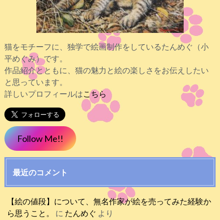
猫をモチーフに、独学で絵画制作をしているたんめぐ（小
平めぐみ）です。
作品紹介とともに、猫の魅力と絵の楽しさをお伝えしたい
と思っています。
詳しいプロフィールは
こちら
Follow Me!!
最近のコメント
【絵の値段】について、無名作家が絵を売ってみた経験か
ら思うこと。
に
たんめぐ
より