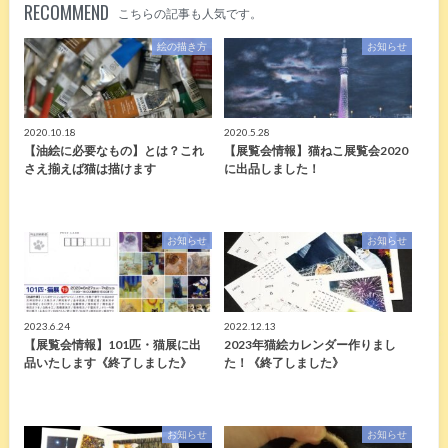
RECOMMEND
こちらの記事も人気です。
絵の描き方
お知らせ
2020.10.18
2020.5.28
【油絵に必要なもの】とは？これ
【展覧会情報】猫ねこ展覧会2020
さえ揃えば猫は描けます
に出品しました！
お知らせ
お知らせ
2023.6.24
2022.12.13
【展覧会情報】101匹・猫展に出
2023年猫絵カレンダー作りまし
品いたします《終了しました》
た！《終了しました》
お知らせ
お知らせ