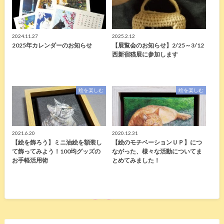
2024.11.27
2025.2.12
2025年カレンダーのお知らせ
【展覧会のお知らせ】2/25～3/12
西新宿猫展に参加します
絵を楽しむ
絵を楽しむ
2021.6.20
2020.12.31
【絵を飾ろう】ミニ油絵を額装し
【絵のモチベーションＵＰ】につ
て飾ってみよう！100均グッズの
ながった、様々な活動についてま
お手軽活用術
とめてみました！