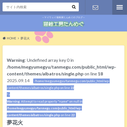
～マイウェイ猫画家たんめぐのブログ～
お問い合わ
せ
HOME
夢花火
Warning
: Undefined array key 0 in
/home/megyumegyu/tanmegu.com/public_html/wp-
content/themes/albatros/single.php
on line
18
2025.09.14
/home/megyumegyu/tanmegu.com/public_html/wp-
content/themes/albatros/single.php on line
22
">
Warning
: Attempt to read property "name" on null in
/home/megyumegyu/tanmegu.com/public_html/wp-
content/themes/albatros/single.php
on line
22
夢花火