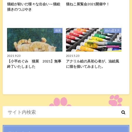
猫絵が紡いだ様々な出会い～猫絵
猫ねこ展覧会2021開催中！
描きのつぶやき
個展
絵の描き方
2021.9.23
2021.5.23
【小平めぐみ 猫展 2021】無事
アクリル絵の具初心者が、油絵風
終了いたしました
に猫を描いてみました。