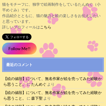
猫をモチーフに、独学で絵画制作をしているたんめぐ（小
平めぐみ）です。
作品紹介とともに、猫の魅力と絵の楽しさをお伝えしたい
と思っています。
詳しいプロフィールは
こちら
Follow Me!!
最近のコメント
【絵の値段】について、無名作家が絵を売ってみた経験か
ら思うこと。
に
たんめぐ
より
【絵の値段】について、無名作家が絵を売ってみた経験か
ら思うこと。
に
森下聖
より