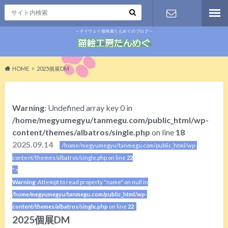
～マイウェイ猫画家たんめぐのブログ～
お問い合わ
せ
HOME
2025個展DM
Warning
: Undefined array key 0 in
/home/megyumegyu/tanmegu.com/public_html/wp-
content/themes/albatros/single.php
on line
18
2025.09.14
/home/megyumegyu/tanmegu.com/public_html/wp-
content/themes/albatros/single.php on line
22
">
Warning
: Attempt to read property "name" on null in
/home/megyumegyu/tanmegu.com/public_html/wp-
content/themes/albatros/single.php
on line
22
2025個展DM