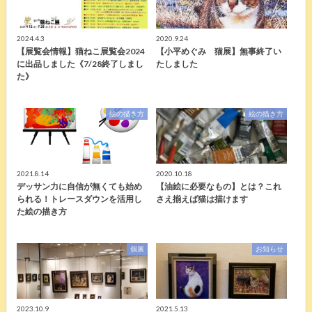
2024.4.3
2020.9.24
【展覧会情報】猫ねこ展覧会2024
【小平めぐみ 猫展】無事終了い
に出品しました《7/28終了しまし
たしました
た》
絵の描き方
絵の描き方
2021.8.14
2020.10.18
デッサン力に自信が無くても始め
【油絵に必要なもの】とは？これ
られる！トレースダウンを活用し
さえ揃えば猫は描けます
た絵の描き方
個展
お知らせ
2023.10.9
2021.5.13