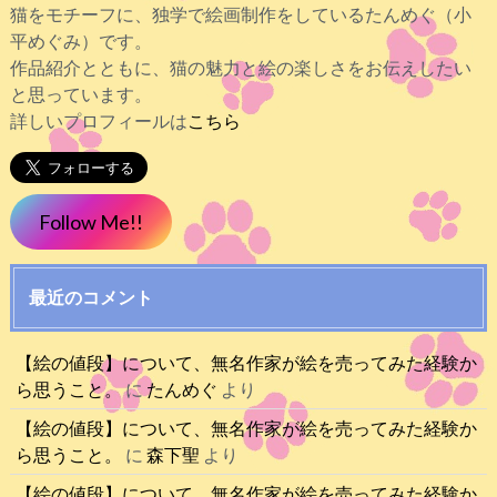
猫をモチーフに、独学で絵画制作をしているたんめぐ（小
平めぐみ）です。
作品紹介とともに、猫の魅力と絵の楽しさをお伝えしたい
と思っています。
詳しいプロフィールは
こちら
Follow Me!!
最近のコメント
【絵の値段】について、無名作家が絵を売ってみた経験か
ら思うこと。
に
たんめぐ
より
【絵の値段】について、無名作家が絵を売ってみた経験か
ら思うこと。
に
森下聖
より
【絵の値段】について、無名作家が絵を売ってみた経験か