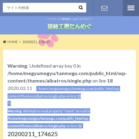
～マイウェイ猫画家たんめぐのブログ～
お問い合わ
せ
HOME
20200211_174625
Warning
: Undefined array key 0 in
/home/megyumegyu/tanmegu.com/public_html/wp-
content/themes/albatros/single.php
on line
18
2020.02.11
/home/megyumegyu/tanmegu.com/public_html/wp-
content/themes/albatros/single.php on line
22
">
Warning
: Attempt to read property "name" on null in
/home/megyumegyu/tanmegu.com/public_html/wp-
content/themes/albatros/single.php
on line
22
20200211_174625