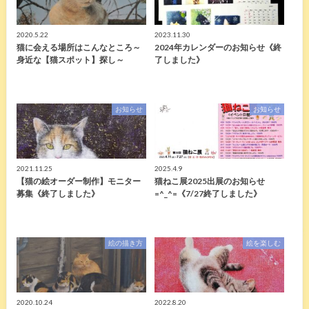
2020.5.22
2023.11.30
猫に会える場所はこんなところ～
2024年カレンダーのお知らせ《終
身近な【猫スポット】探し～
了しました》
お知らせ
お知らせ
2021.11.25
2025.4.9
【猫の絵オーダー制作】モニター
猫ねこ展2025出展のお知らせ
募集《終了しました》
=^_^=《7/27終了しました》
絵の描き方
絵を楽しむ
2020.10.24
2022.8.20