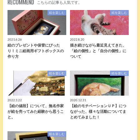
RECOMMEND
こちらの記事も人気です。
絵を楽しむ
絵を楽しむ
2021.6.26
2022.8.20
絵のプレゼントや保管にぴった
描き続けながら最近見えてきた、
り！ミニ絵画用ギフトボックスの
「絵の個性」と「自分の個性」に
作り方
ついて
絵を楽しむ
絵を楽しむ
2022.3.22
2020.12.31
【絵の値段】について、無名作家
【絵のモチベーションＵＰ】につ
が絵を売ってみた経験から思うこ
ながった、様々な活動についてま
と。
とめてみました！
絵を楽しむ