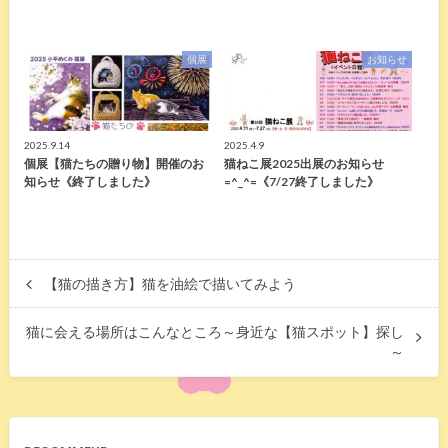
個展
お知らせ
2025.9.14
2025.4.9
個展【猫たちの贈り物】開催のお
猫ねこ展2025出展のお知らせ
知らせ《終了しました》
=^_^=《7/27終了しました》
【猫の描き方】猫を油絵で描いてみよう
猫に会える場所はこんなところ～身近な【猫スポット】探し
～