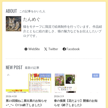
ABOUT
この記事をかいた人
たんめぐ
猫をモチーフに我流で絵画制作を行っています。 作品紹
介とともに絵の楽しさ、猫の魅力などをお伝えしたいブ
ログです。
WebSite
Twitter
Facebook
NEW POST
最新の記事
お知らせ
個展
2026.4.10
2026.3.9
第23回猫ねこ展出展のお知らせ
春の個展【花だより】開催のお知
=^_^=《7/26終了しました》
らせ《終了しました》