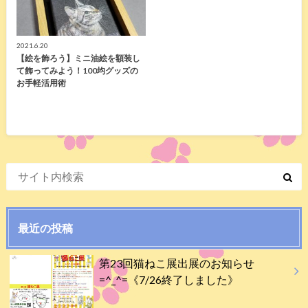
2021.6.20
【絵を飾ろう】ミニ油絵を額装し
て飾ってみよう！100均グッズの
お手軽活用術
最近の投稿
第23回猫ねこ展出展のお知らせ
=^_^=《7/26終了しました》