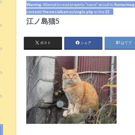
Warning
: Attempt to read property "name" on null in
/home/megy
content/themes/albatros/single.php
on line
22
江ノ島猫5
ポスト
シェア
はてブ