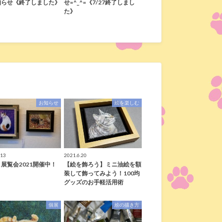
知らせ《終了しました》
せ=^_^=《7/27終了しまし
た》
お知らせ
絵を楽しむ
.13
2021.6.20
展覧会2021開催中！
【絵を飾ろう】ミニ油絵を額
装して飾ってみよう！100均
グッズのお手軽活用術
個展
絵の描き方