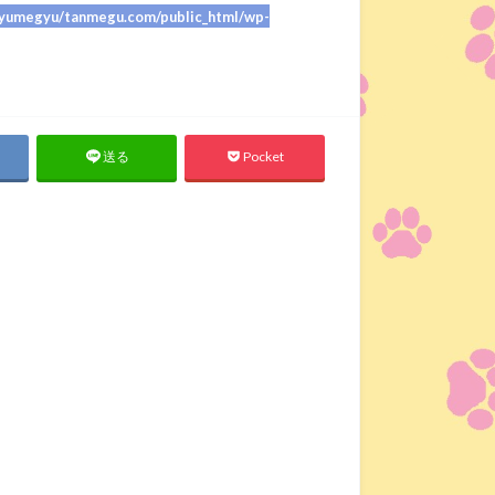
umegyu/tanmegu.com/public_html/wp-
Pocket
送る