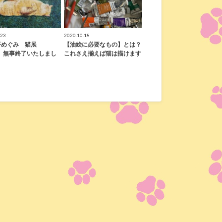
.23
2020.10.18
平めぐみ 猫展
【油絵に必要なもの】とは？
1】無事終了いたしまし
これさえ揃えば猫は描けます