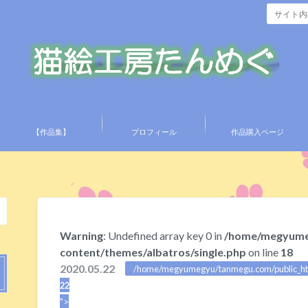
【作品集】
プロフィール
作品購入ページ
Warning
: Undefined array key 0 in
/home/megyume
content/themes/albatros/single.php
on line
18
2020.05.22
/home/megyumegyu/tanmegu.com/public_html
22
">