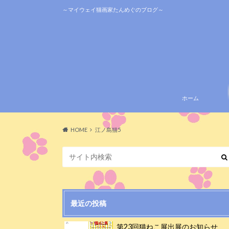
～マイウェイ猫画家たんめぐのブログ～
ホーム
HOME
江ノ島猫5
最近の投稿
第23回猫ねこ展出展のお知らせ