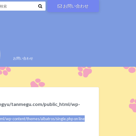
お問い合わせ
お問い合わせ
gyu/tanmegu.com/public_html/wp-
/wp-content/themes/albatros/single.php on line