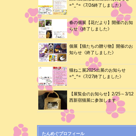
=^_^=《7/26終了しました》
春の個展【花だより】開催のお知
らせ《終了しました》
個展【猫たちの贈り物】開催のお
知らせ《終了しました》
猫ねこ展2025出展のお知らせ
=^_^=《7/27終了しました》
【展覧会のお知らせ】2/25～3/12
西新宿猫展に参加します
たんめぐプロフィール