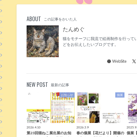
ABOUT
この記事をかいた人
たんめぐ
猫をモチーフに我流で絵画制作を行ってい
どをお伝えしたいブログです。
WebSite
NEW POST
最新の記事
お知らせ
個展
2026.4.10
2026.3.9
2025.9
第23回猫ねこ展出展のお知
春の個展【花だより】開催の
個展