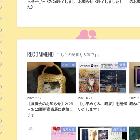
らせ=^_^=《7/26終了しまし
お知らせ《終了しました》
のお
た》
RECOMMEND
こちらの記事も人気です。
お知らせ
個展
2025.2.12
2020.8.24
2021.5
【展覧会のお知らせ】2/25
【小平めぐみ 猫展】を開催
猫ねこ
～3/12西新宿猫展に参加し
いたします！
ます
お知らせ
お知らせ