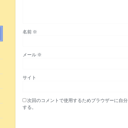
名前
※
た
メール
※
た
サイト
た
た
次回のコメントで使用するためブラウザーに自分
する。
た