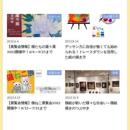
お知らせ
絵の描き方
2022.6.4
2021.8.14
【展覧会情報】猫たちの遊々展
デッサン力に自信が無くても始め
2022開催中！6/4～9/25まで
られる！トレースダウンを活用し
た絵の描き方
お知らせ
個展
2022.4.15
2023.10.9
【展覧会情報】猫ねこ展覧会2022
猫絵が紡いだ様々な出会い～猫絵
開催中！4/15～7/31まで
描きのつぶやき