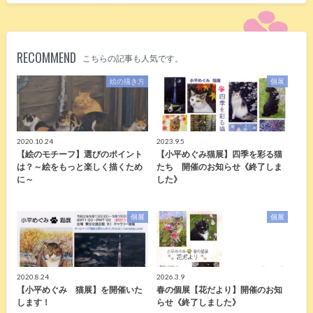
RECOMMEND
こちらの記事も人気です。
絵の描き方
個展
2020.10.24
2023.9.5
【絵のモチーフ】選びのポイント
【小平めぐみ猫展】四季を彩る猫
は？～絵をもっと楽しく描くため
たち 開催のお知らせ《終了しま
に～
した》
個展
個展
2020.8.24
2026.3.9
【小平めぐみ 猫展】を開催いた
春の個展【花だより】開催のお知
します！
らせ《終了しました》