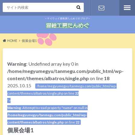
～マイウェイ猫画家たんめぐのブログ～
お問い合わ
せ
HOME
個展会場1
Warning
: Undefined array key 0 in
/home/megyumegyu/tanmegu.com/public_html/wp-
content/themes/albatros/single.php
on line
18
2025.10.15
/home/megyumegyu/tanmegu.com/public_html/wp-
content/themes/albatros/single.php on line
22
">
Warning
: Attempt to read property "name" on null in
/home/megyumegyu/tanmegu.com/public_html/wp-
content/themes/albatros/single.php
on line
22
個展会場1